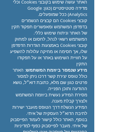
האתר עושה שימוש בקובצי Cookies וכלי
מדידה סטטיסטיים (כגון: Google
Analytics) ככל שמופעלים.
קובצי Cookies הם קבצים הנשמרים
בדפדפן המשתמש ומאפשרים תפקוד תקין
של האתר וניתוח שימוש כללי.
המשתמש רשאי לנהל, לחסום או למחוק
קובצי Cookies באמצעות הגדרות הדפדפן
שלו, אך חסימה או מחיקה עלולות להשפיע
על חוויית השימוש באתר או על תפקודו
התקין
מידע שנמסר ביוזמת המשתמש
: האתר
כולל טופס יצירת קשר דרכו ניתן למסור
פרטים כגון שם מלא, כתובת דוא״ל, נושא
ההודעה ותוכן הפנייה.
מסירת המידע נעשית ביוזמת המשתמש
ולצורך קבלת מענה.
המידע הנשלח דרך הטופס מועבר ישירות
לתיבת הדוא״ל העסקית של איתי.
בנוסף, האתר כולל קישור לעמוד הפייסבוק
של איתי. מעבר לפייסבוק כפוף למדיניות
הפרטיות של פייסבוק ואינו בשליטת