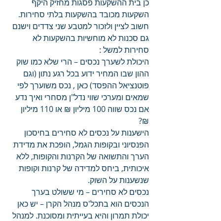
כן בית ההשקעות פסגות מחזיק היקף 
השקעות מכובד בהשקעות בלתי סחירות.
חשוב לציין ולזכור למטבע שני צדדים וישנם 
גם סכנות לא מוחשיות בהשקעות לא 
סחירות למשל :
היכולת לשערך נכסים – הרי שלא כמו שוק 
ההון שבו המחיר ידוע בכל רגע נתון (וגם 
פוטנציאל ההפסד) כאן , נכס משוערך לפי 
שמאים ומערכי שווי נדל"ן מסחרי ואיך נדע 
אם נכס שווה 100 מיליון ₪ או 110 מיליון 
₪?
הישענות על נכסים לא סחירים בחיסכון 
הפנסיוני ובקופות הגמל, הופכת את מדידת 
הערך והתשואה של הקרנות והקופות, ללא 
איכותית, ביחס למדידה של קרנות וקופות 
שנשענות על השוק.
נכסים לא סחירים – מי ששולט בערך 
הנכסים הוא בתכל'ס מנהל הקרן – יש כאן 
יכולת תמרון והיא בעייתית ומסוכנת. למנהל 