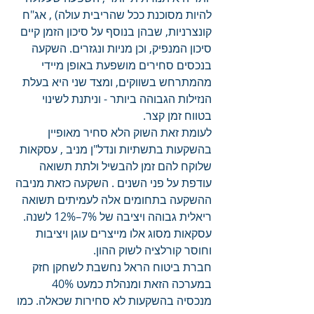
להיות מסוכנת ככל שהריבית עולה) , אג"ח 
קונצרניות, שבהן בנוסף על סיכון הזמן קיים 
סיכון המנפיק, וכן מניות ונגזרים. השקעה 
בנכסים סחירים מושפעת באופן מיידי 
מהמתרחש בשווקים, ומצד שני היא בעלת 
הנזילות הגבוהה ביותר - וניתנת לשינוי 
בטווח זמן קצר.
לעומת זאת השוק הלא סחיר מאופיין 
בהשקעות בתשתיות ונדל"ן מניב , עסקאות 
שלוקח להם זמן להבשיל ולתת תשואה 
עודפת על פני השנים . השקעה כזאת מניבה 
ההשקעה בתחומים אלה לעמיתים תשואה 
ריאלית גבוהה ויציבה של 7%–12% לשנה. 
עסקאות מסוג אלו מייצרים עוגן ויציבות 
וחוסר קורלציה לשוק ההון.
חברת ביטוח הראל נחשבת לשחקן חזק 
במערכה הזאת ומנהלת כמעט 40% 
מנכסיה בהשקעות לא סחירות שכאלה. כמו 