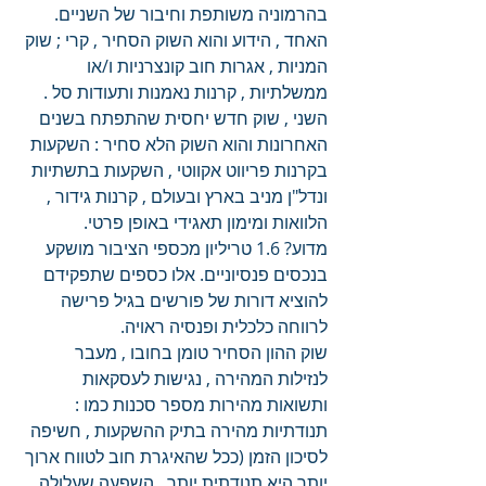
בהרמוניה משותפת וחיבור של השניים.
האחד , הידוע והוא השוק הסחיר , קרי ; שוק 
המניות , אגרות חוב קונצרניות ו/או 
ממשלתיות , קרנות נאמנות ותעודות סל .
השני , שוק חדש יחסית שהתפתח בשנים 
האחרונות והוא השוק הלא סחיר : השקעות 
בקרנות פריווט אקווטי , השקעות בתשתיות 
ונדל"ן מניב בארץ ובעולם , קרנות גידור , 
הלוואות ומימון תאגידי באופן פרטי.
מדוע? 1.6 טריליון מכספי הציבור מושקע 
בנכסים פנסיוניים. אלו כספים שתפקידם 
להוציא דורות של פורשים בגיל פרישה 
לרווחה כלכלית ופנסיה ראויה.
שוק ההון הסחיר טומן בחובו , מעבר 
לנזילות המהירה , נגישות לעסקאות 
ותשואות מהירות מספר סכנות כמו : 
תנודתיות מהירה בתיק ההשקעות , חשיפה 
לסיכון הזמן (ככל שהאיגרת חוב לטווח ארוך 
יותר היא תנודתית יותר , השפעה שעלולה 